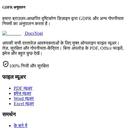
GDPR अनुपालन
हमारा ब्राउज़र-आधारित दृष्टिकोण डिज़ाइन द्वारा GDPR और अन्य गोपनीयता
नियमों का अनुपालन करता है।
DocsYogi
आपकी सभी दस्तावेज़ आवश्यकताओं के लिए मुफ्त ऑनलाइन फाइल व्यूअर।
तेज़, सुरक्षित और गोपनीयता-केंद्रित। बिना अपलोड के PDF, Office फाइलें,
इमेज और बहुत कुछ देखें।
100% निजी और सुरक्षित
फाइल व्यूअर
PDF व्यूअर
इमेज व्यूअर
Word व्यूअर
Excel व्यूअर
समर्थन
के बारे में