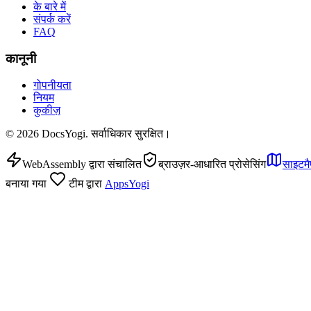
के बारे में
संपर्क करें
FAQ
कानूनी
गोपनीयता
नियम
कुकीज़
©
2026
DocsYogi. सर्वाधिकार सुरक्षित।
WebAssembly द्वारा संचालित
ब्राउज़र-आधारित प्रोसेसिंग
साइटमै
बनाया गया
टीम द्वारा
AppsYogi