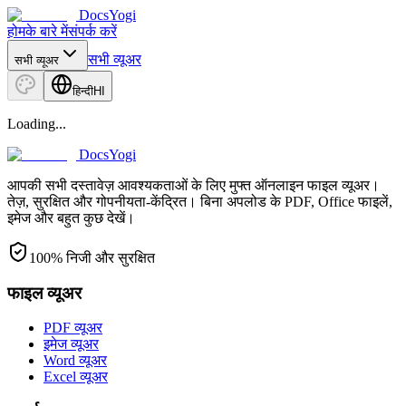
DocsYogi
होम
के बारे में
संपर्क करें
सभी व्यूअर
सभी व्यूअर
हिन्दी
HI
Loading...
DocsYogi
आपकी सभी दस्तावेज़ आवश्यकताओं के लिए मुफ्त ऑनलाइन फाइल व्यूअर।
तेज़, सुरक्षित और गोपनीयता-केंद्रित। बिना अपलोड के PDF, Office फाइलें,
इमेज और बहुत कुछ देखें।
100% निजी और सुरक्षित
फाइल व्यूअर
PDF व्यूअर
इमेज व्यूअर
Word व्यूअर
Excel व्यूअर