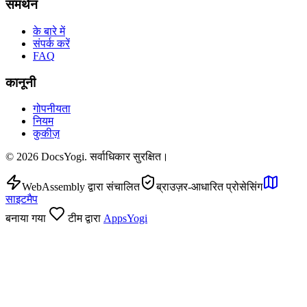
समर्थन
के बारे में
संपर्क करें
FAQ
कानूनी
गोपनीयता
नियम
कुकीज़
©
2026
DocsYogi. सर्वाधिकार सुरक्षित।
WebAssembly द्वारा संचालित
ब्राउज़र-आधारित प्रोसेसिंग
साइटमैप
बनाया गया
टीम द्वारा
AppsYogi