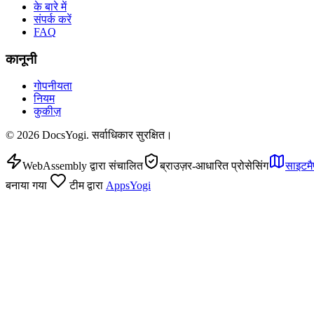
के बारे में
संपर्क करें
FAQ
कानूनी
गोपनीयता
नियम
कुकीज़
©
2026
DocsYogi. सर्वाधिकार सुरक्षित।
WebAssembly द्वारा संचालित
ब्राउज़र-आधारित प्रोसेसिंग
साइटमै
बनाया गया
टीम द्वारा
AppsYogi