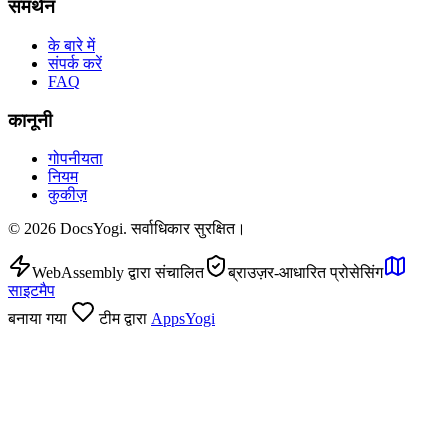
समर्थन
के बारे में
संपर्क करें
FAQ
कानूनी
गोपनीयता
नियम
कुकीज़
©
2026
DocsYogi. सर्वाधिकार सुरक्षित।
WebAssembly द्वारा संचालित
ब्राउज़र-आधारित प्रोसेसिंग
साइटमैप
बनाया गया
टीम द्वारा
AppsYogi