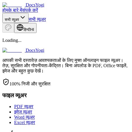
DocsYogi
होम
के बारे में
संपर्क करें
सभी व्यूअर
सभी व्यूअर
हिन्दी
HI
Loading...
DocsYogi
आपकी सभी दस्तावेज़ आवश्यकताओं के लिए मुफ्त ऑनलाइन फाइल व्यूअर।
तेज़, सुरक्षित और गोपनीयता-केंद्रित। बिना अपलोड के PDF, Office फाइलें,
इमेज और बहुत कुछ देखें।
100% निजी और सुरक्षित
फाइल व्यूअर
PDF व्यूअर
इमेज व्यूअर
Word व्यूअर
Excel व्यूअर