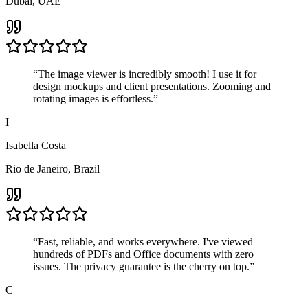
Dubai, UAE
“
The image viewer is incredibly smooth! I use it for
design mockups and client presentations. Zooming and
rotating images is effortless.
”
I
Isabella Costa
Rio de Janeiro, Brazil
“
Fast, reliable, and works everywhere. I've viewed
hundreds of PDFs and Office documents with zero
issues. The privacy guarantee is the cherry on top.
”
C