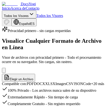
DocsYogi
Inicio
Acerca de
Contacto
Todos los Visores
Todos los Visores
Español
ES
Privacidad primero - sin cargas requeridas
Visualice Cualquier Formato de Archivo
en Línea
Visor de archivos con privacidad primero - Todo el procesamiento
ocurre en su navegador. Sin cargas, sin rastreo.
Elegir un Archivo
Compatible con
:
PDF
DOCX
XLSX
Images
CSV
JSON
Code
+20 más
100% Privado - Los archivos nunca salen de su dispositivo
Extremadamente Rápido - Sin tiempo de carga
Completamente Gratuito - Sin registro requerido