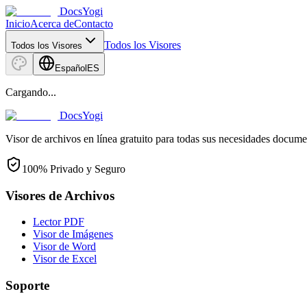
DocsYogi
Inicio
Acerca de
Contacto
Todos los Visores
Todos los Visores
Español
ES
Cargando...
DocsYogi
Visor de archivos en línea gratuito para todas sus necesidades docume
100% Privado y Seguro
Visores de Archivos
Lector PDF
Visor de Imágenes
Visor de Word
Visor de Excel
Soporte