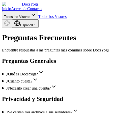
DocsYogi
Inicio
Acerca de
Contacto
Todos los Visores
Todos los Visores
Español
ES
Preguntas Frecuentes
Encuentre respuestas a las preguntas más comunes sobre DocsYogi
Preguntas Generales
¿Qué es DocsYogi?
¿Cuánto cuesta?
¿Necesito crear una cuenta?
Privacidad y Seguridad
¿Se cargan mis archivos a sus servidores?