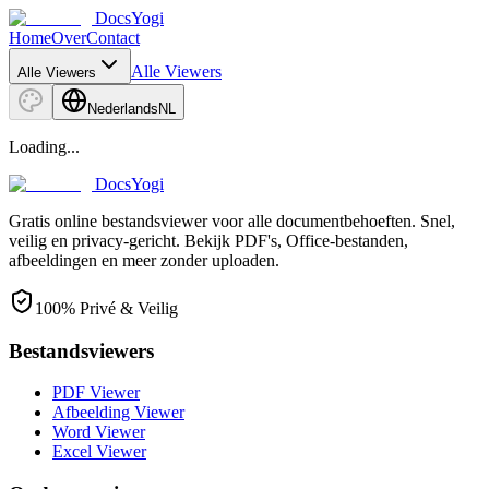
DocsYogi
Home
Over
Contact
Alle Viewers
Alle Viewers
Nederlands
NL
Loading...
DocsYogi
Gratis online bestandsviewer voor alle documentbehoeften. Snel,
veilig en privacy-gericht. Bekijk PDF's, Office-bestanden,
afbeeldingen en meer zonder uploaden.
100% Privé & Veilig
Bestandsviewers
PDF Viewer
Afbeelding Viewer
Word Viewer
Excel Viewer