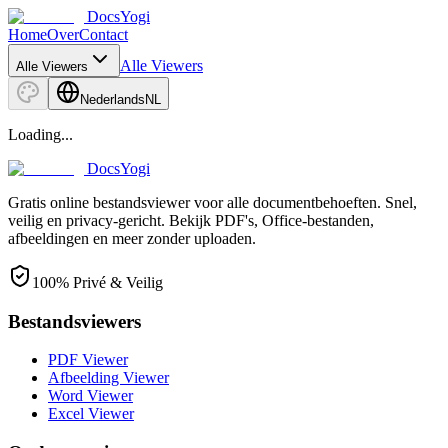
DocsYogi
Home
Over
Contact
Alle Viewers
Alle Viewers
Nederlands
NL
Loading...
DocsYogi
Gratis online bestandsviewer voor alle documentbehoeften. Snel,
veilig en privacy-gericht. Bekijk PDF's, Office-bestanden,
afbeeldingen en meer zonder uploaden.
100% Privé & Veilig
Bestandsviewers
PDF Viewer
Afbeelding Viewer
Word Viewer
Excel Viewer