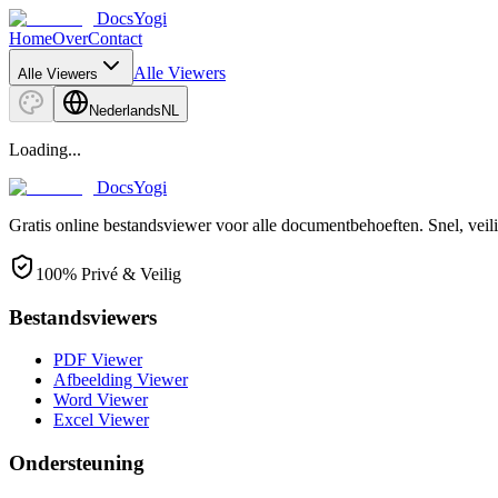
DocsYogi
Home
Over
Contact
Alle Viewers
Alle Viewers
Nederlands
NL
Loading...
DocsYogi
Gratis online bestandsviewer voor alle documentbehoeften. Snel, veil
100% Privé & Veilig
Bestandsviewers
PDF Viewer
Afbeelding Viewer
Word Viewer
Excel Viewer
Ondersteuning