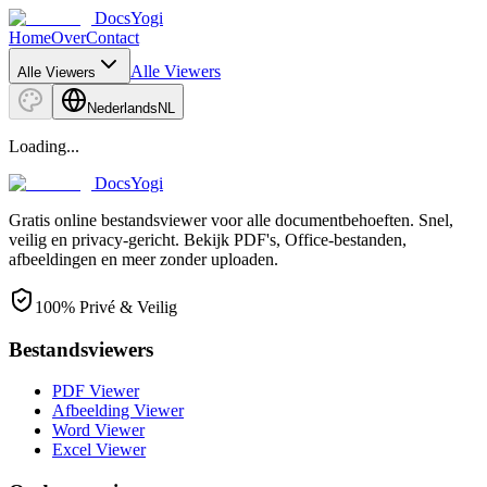
DocsYogi
Home
Over
Contact
Alle Viewers
Alle Viewers
Nederlands
NL
Loading...
DocsYogi
Gratis online bestandsviewer voor alle documentbehoeften. Snel,
veilig en privacy-gericht. Bekijk PDF's, Office-bestanden,
afbeeldingen en meer zonder uploaden.
100% Privé & Veilig
Bestandsviewers
PDF Viewer
Afbeelding Viewer
Word Viewer
Excel Viewer