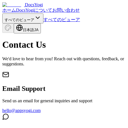
DocsYogi
ホーム
DocsYogiについて
お問い合わせ
すべてのビューア
すべてのビューア
日本語
JA
Contact Us
We'd love to hear from you! Reach out with questions, feedback, or
suggestions.
Email Support
Send us an email for general inquiries and support
hello@appsyogi.com