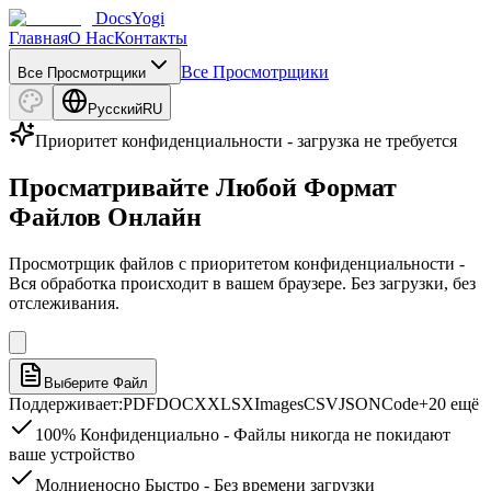
DocsYogi
Главная
О Нас
Контакты
Все Просмотрщики
Все Просмотрщики
Русский
RU
Приоритет конфиденциальности - загрузка не требуется
Просматривайте Любой Формат
Файлов Онлайн
Просмотрщик файлов с приоритетом конфиденциальности -
Вся обработка происходит в вашем браузере. Без загрузки, без
отслеживания.
Выберите Файл
Поддерживает
:
PDF
DOCX
XLSX
Images
CSV
JSON
Code
+20 ещё
100% Конфиденциально - Файлы никогда не покидают
ваше устройство
Молниеносно Быстро - Без времени загрузки