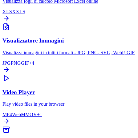
Visualizza fogli di calcolo Microsoft Excel online
XLSX
XLS
Visualizzatore Immagini
Visualizza immagini in tutti i formati - JPG, PNG, SVG, WebP, GIF
JPG
PNG
GIF
+
4
Video Player
Play video files in your browser
MP4
WebM
MOV
+
1