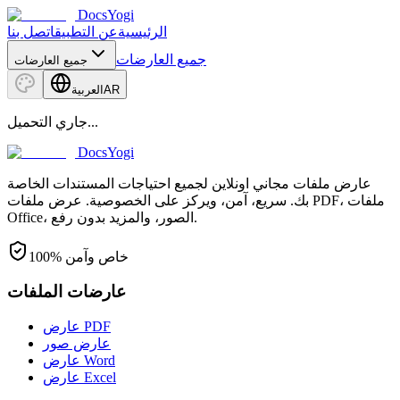
DocsYogi
الرئيسية
عن التطبيق
اتصل بنا
جميع العارضات
جميع العارضات
AR
العربية
جاري التحميل...
DocsYogi
عارض ملفات مجاني اونلاين لجميع احتياجات المستندات الخاصة
بك. سريع، آمن، ويركز على الخصوصية. عرض ملفات PDF، ملفات
Office، الصور، والمزيد بدون رفع.
100% خاص وآمن
عارضات الملفات
عارض PDF
عارض صور
عارض Word
عارض Excel