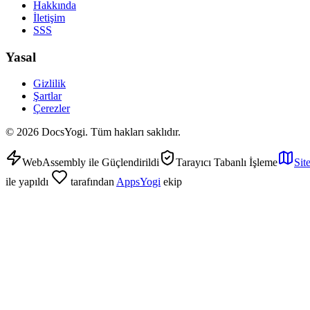
Hakkında
İletişim
SSS
Yasal
Gizlilik
Şartlar
Çerezler
©
2026
DocsYogi. Tüm hakları saklıdır.
WebAssembly ile Güçlendirildi
Tarayıcı Tabanlı İşleme
Sit
ile yapıldı
tarafından
AppsYogi
ekip