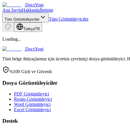
DocsYogi
Ana Sayfa
Hakkında
İletişim
Tüm Görüntüleyiciler
Tüm Görüntüleyiciler
Türkçe
TR
Loading...
DocsYogi
Tüm belge ihtiyaçlarınız için ücretsiz çevrimiçi dosya görüntüleyici. H
%100 Gizli ve Güvenli
Dosya Görüntüleyiciler
PDF Görüntüleyici
Resim Görüntüleyici
Word Görüntüleyici
Excel Görüntüleyici
Destek