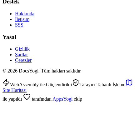
Destek
Hakkında
İletişim
SSS
Yasal
Gizlilik
Şartlar
Çerezler
©
2026
DocsYogi. Tüm hakları saklıdır.
WebAssembly ile Güçlendirildi
Tarayıcı Tabanlı İşleme
Site Haritası
ile yapıldı
tarafından
AppsYogi
ekip