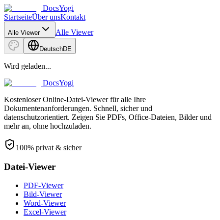
DocsYogi
Startseite
Über uns
Kontakt
Alle Viewer
Alle Viewer
Deutsch
DE
Wird geladen...
DocsYogi
Kostenloser Online-Datei-Viewer für alle Ihre
Dokumentenanforderungen. Schnell, sicher und
datenschutzorientiert. Zeigen Sie PDFs, Office-Dateien, Bilder und
mehr an, ohne hochzuladen.
100% privat & sicher
Datei-Viewer
PDF-Viewer
Bild-Viewer
Word-Viewer
Excel-Viewer