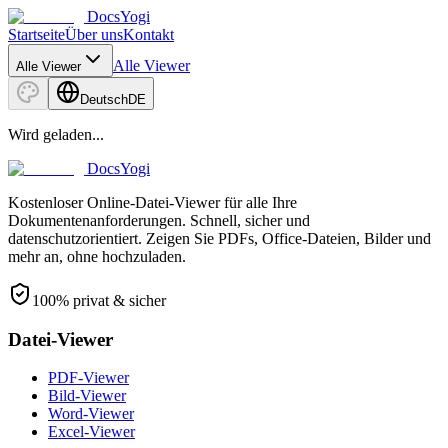
DocsYogi
Startseite
Über uns
Kontakt
Alle Viewer
Alle Viewer
Deutsch
DE
Wird geladen...
DocsYogi
Kostenloser Online-Datei-Viewer für alle Ihre
Dokumentenanforderungen. Schnell, sicher und
datenschutzorientiert. Zeigen Sie PDFs, Office-Dateien, Bilder und
mehr an, ohne hochzuladen.
100% privat & sicher
Datei-Viewer
PDF-Viewer
Bild-Viewer
Word-Viewer
Excel-Viewer